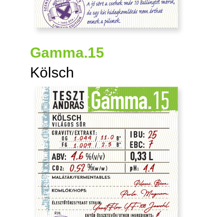
Gamma.15
Kölsch