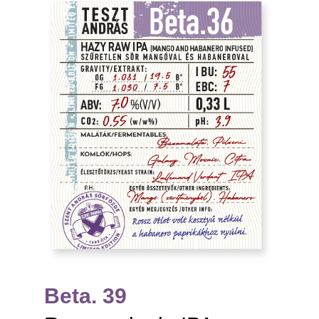
Beta. 39