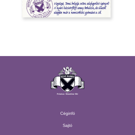
Céginfó
Sajtó
Elérhetőségek
SZENT ANDRÁS SÖRFŐZDE
5561 Békésszentandrás, Szent András utca 11.
TELEFON:
Szent András Sörfőzde: +36-20-925-9410
Tesztandrás - 2021