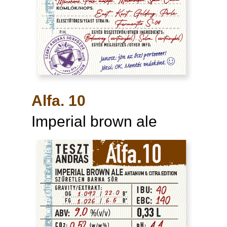
Alfa. 10
Imperial brown ale