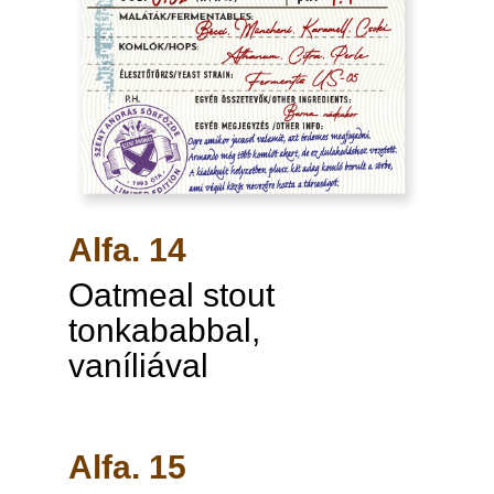
Alfa. 14
Oatmeal stout
tonkababbal,
vaníliával
Alfa. 15