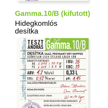
Gamma.10/B (kifutott)
Hidegkomlós
desítka