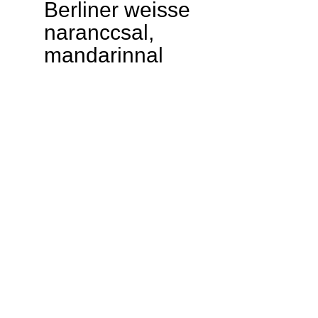
Berliner weisse
naranccsal,
mandarinnal
Omega. 02
Belga dubbel