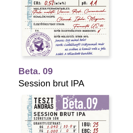
Beta. 09
Session brut IPA