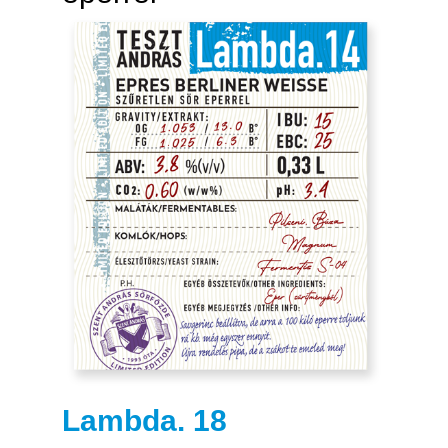
Lambda. 18