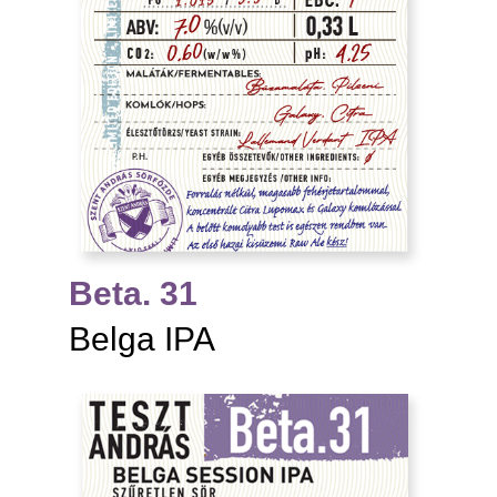
Beta. 31
Belga IPA