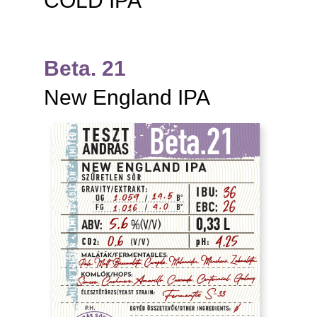
COLD IPA
Beta. 21
New England IPA