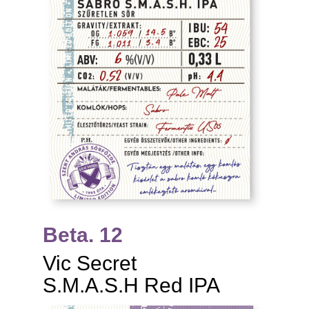
Beta. 12
Vic Secret
S.M.A.S.H Red IPA