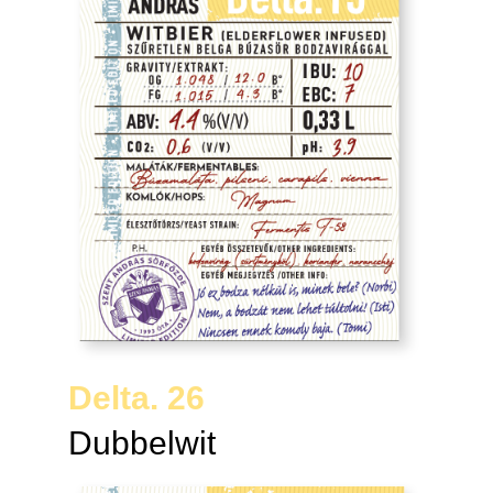
Delta. 26
Dubbelwit