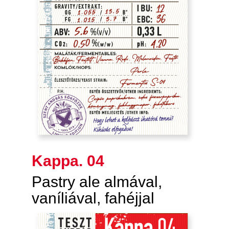
Kappa. 04
Pastry ale almával,
vaníliával, fahéjjal