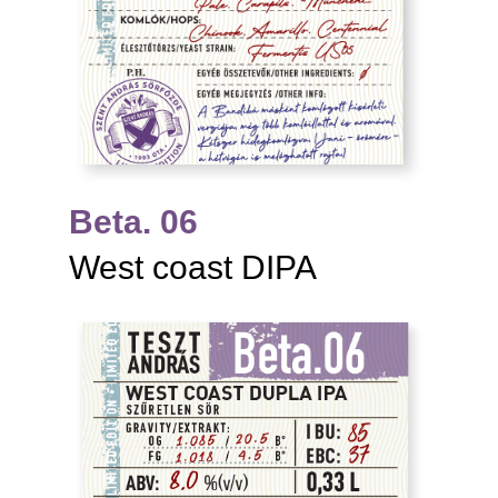
Beta. 06
West coast DIPA