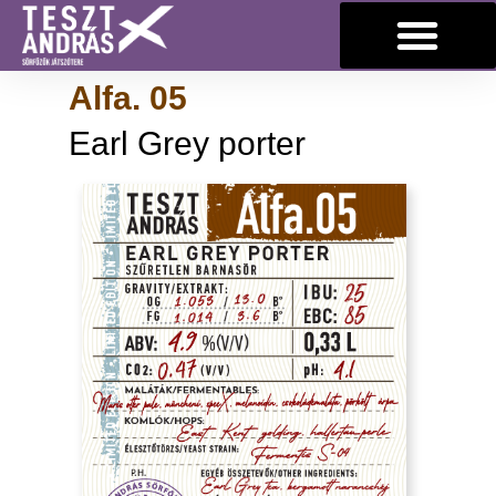
Alfa. 05
Earl Grey porter