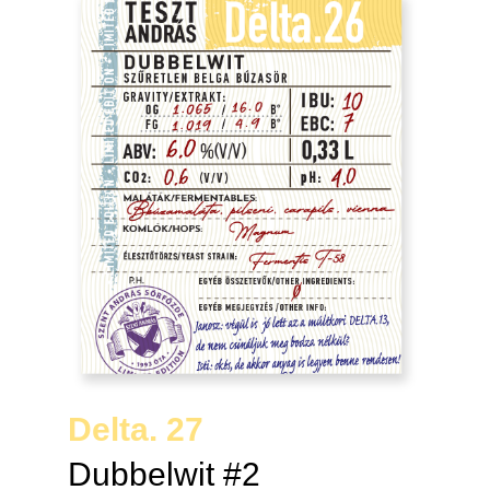
Delta. 27
Dubbelwit #2