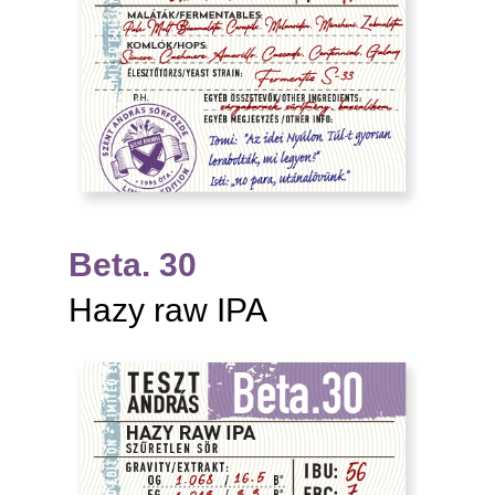
Beta. 30
Hazy raw IPA