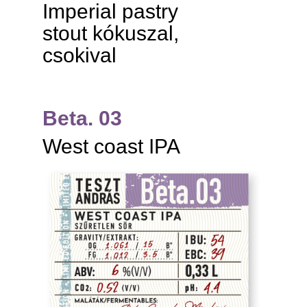
Imperial pastry
stout kókuszal,
csokival
Beta. 03
West coast IPA